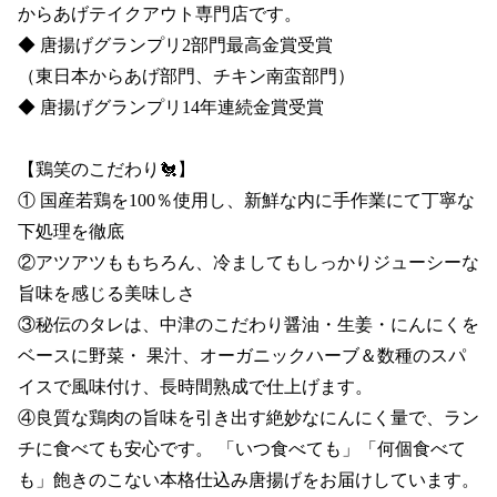
からあげテイクアウト専門店です。

◆ 唐揚げグランプリ2部門最高金賞受賞 

（東日本からあげ部門、チキン南蛮部門）

◆ 唐揚げグランプリ14年連続金賞受賞

【鶏笑のこだわり🐔】

① 国産若鶏を100％使用し、新鮮な内に手作業にて丁寧な
下処理を徹底

②アツアツももちろん、冷ましてもしっかりジューシーな
旨味を感じる美味しさ

③秘伝のタレは、中津のこだわり醤油・生姜・にんにくを
ベースに野菜・ 果汁、オーガニックハーブ＆数種のスパ
イスで風味付け、長時間熟成で仕上げます。

④良質な鶏肉の旨味を引き出す絶妙なにんにく量で、ラン
チに食べても安心です。 「いつ食べても」「何個食べて
も」飽きのこない本格仕込み唐揚げをお届けしています。