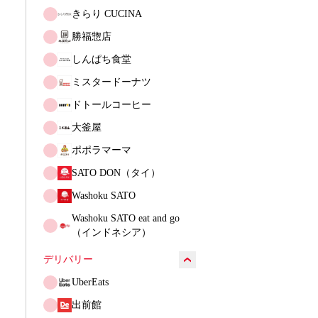
きらり CUCINA
勝福惣店
しんぱち食堂
ミスタードーナツ
ドトールコーヒー
大釜屋
ポポラマーマ
SATO DON（タイ）
Washoku SATO
Washoku SATO eat and go
（インドネシア）
デリバリー
UberEats
出前館