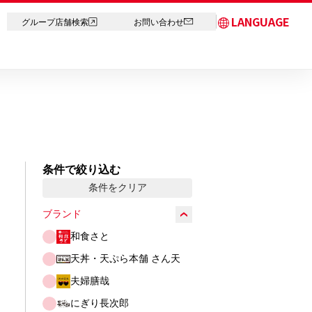
LANGUAGE
グループ店舗検索
お問い合わせ
日本語
English
简体中文
繁体字
한국어
条件で絞り込む
ภาษาไทย
条件をクリア
ブランド
和食さと
天丼・天ぷら本舗 さん天
夫婦膳哉
にぎり長次郎