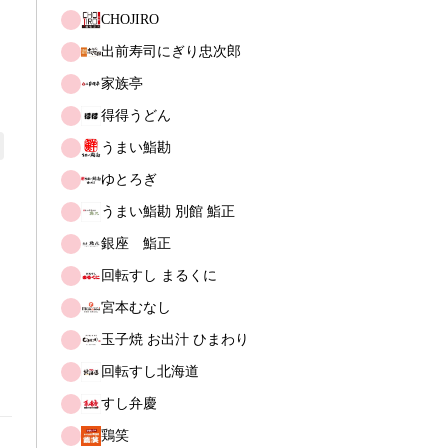
CHOJIRO
出前寿司にぎり忠次郎
家族亭
得得うどん
うまい鮨勘
ゆとろぎ
うまい鮨勘 別館 鮨正
銀座　鮨正
回転すし まるくに
宮本むなし
玉子焼 お出汁 ひまわり
回転すし北海道
すし弁慶
鶏笑