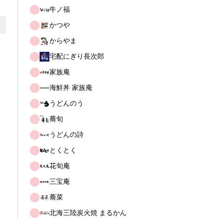
牛ノ福
かつや
からやま
宅配にぎり長次郎
家族庵
海鮮丼 家族庵
うどんのう
蕎旬
うどんの詩
とくとく
花旬庵
三宝庵
蕎菜
北海三陸炭火焼 まるかん