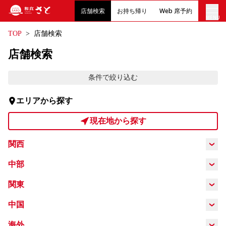
店舗検索
お持ち帰り
Web 席予約
MENU
TOP
店舗検索
店内メニュー
店舗検索
お持ち帰りメニュー
条件で絞り込む
エリアから探す
クーポン
現在地から探す
English
関西
大阪府
兵庫県
京都府
奈良県
中部
愛知県
岐阜県
静岡県
関東
和歌山県
滋賀県
三重県
東京都
埼玉県
神奈川県
千葉県
中国
岡山県
広島県
海外
茨城県